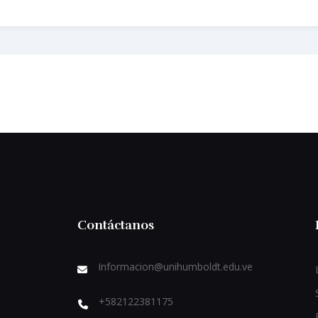
Contáctanos
Informacion@unihumboldt.edu.ve
+582122381175